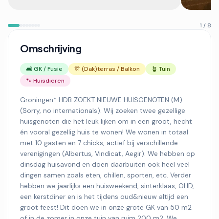
1 / 8
Omschrijving
🛋️ GK / Fusie
🎊 (Dak)terras / Balkon
🪴 Tuin
🐾 Huisdieren
Groningen* HDB ZOEKT NIEUWE HUISGENOTEN (M)
(Sorry, no internationals). Wij zoeken twee gezellige
huisgenoten die het leuk lijken om in een groot, hecht
én vooral gezellig huis te wonen! We wonen in totaal
met 10 gasten en 7 chicks, actief bij verschillende
verenigingen (Albertus, Vindicat, Aegir). We hebben op
dinsdag huisavond en doen daarbuiten ook heel veel
dingen samen zoals eten, chillen, sporten, etc. Verder
hebben we jaarlijks een huisweekend, sinterklaas, OHD,
een kerstdiner en is het tijdens oud&nieuw altijd een
groot feest! Dit doen we in onze grote GK van 50 m2
of in de zomer in onze tuin van ruim 200 m2. We