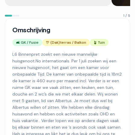
1 / 5
Omschrijving
🛋️ GK / Fusie
🎊 (Dak)terras / Balkon
🪴 Tuin
L6 Binnenpret zoekt een nieuwe mannelijke
huisgenoot.No internationals. Per 1 juli zoeken wij een
nieuwe huisgenoot, het gaat om een kamer voor
onbepaalde Tijd. De kamer van onbepaalde tijd is 18m2
de kamer is 460 euro per maand incl. Verder is er een
ruime GK waar we vaak zitten, een keuken, een tuin,
douche en 2 wc’s die we met elkaar delen. Wij wonen
met 5 gasten, lid van Albertus. Je moet dus wel bij
Albertus willen of zitten. We hebben elke dinsdag
huisavond en hebben ook activiteiten zoals OHD en
huis vakantie . Verder lopen we op andere dagen vaak
bij elkaar binnen en eten we ’s avonds ook vaak samen.
Heb je interesse en lijkt het je dus leuk om bij ons te