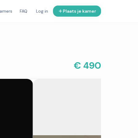
kamers
FAQ
Log in
Plaats je kamer
€ 490