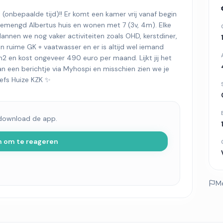
(onbepaalde tijd)!! Er komt een kamer vrij vanaf begin
t gemengd Albertus huis en wonen met 7 (3v, 4m). Elke
nnen we nog vaker activiteiten zoals OHD, kerstdiner,
n ruime GK + vaatwasser en er is altijd wel iemand
m2 en kost ongeveer 490 euro per maand. Lijkt jij het
n een berichtje via Myhospi en misschien zien we je
iefs Huize KZK ✨
 download de app.
n om te reageren
M