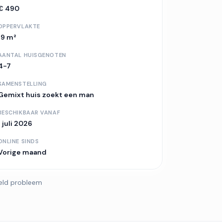
€ 490
OPPERVLAKTE
19 m²
AANTAL HUISGENOTEN
4-7
SAMENSTELLING
Gemixt huis
zoekt een man
BESCHIKBAAR VANAF
1 juli 2026
ONLINE SINDS
Vorige maand
eld probleem