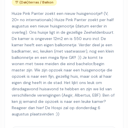
🎊 (Dak)terras / Balkon
Huize Pink Panter zoekt een nieuw huisgenootje!! (V,
20+ no internationals) Huize Pink Panter zoekt per half
augustus een nieuw huisgenootje (datum eerder in
overleg). Ons huisje ligt in de gezellige Zeeheldenbuurt.
De kamer is ongeveer 12m2 en is 550 euro incl. De
kamer heeft een eigen balkonnetje. Verder deel je een
badkamer, wc, keuken (met vaatwasser), nog een klein
balkonnetje en een mega fijne GK!! :)) Je komt te
wonen met twee meiden die eind bachelor/begin
master zijn. We zijn opzoek naar een huisgenootje die
opzoek is naar een fijn, gezellig huis, maar ook al haar
eigen ding heeft in de stad. Het lijkt ons leuk om
dinsdagavond huisavond te hebben en zijn we lid van
verschillende verenigingen (Aegir, Albertus, EBF). Ben of
ken jij iemand die opzoek is naar een leuke kamer?
Reageer dan hier! De Hospi zal op donderdag 6
augustus plaatsvinden :))