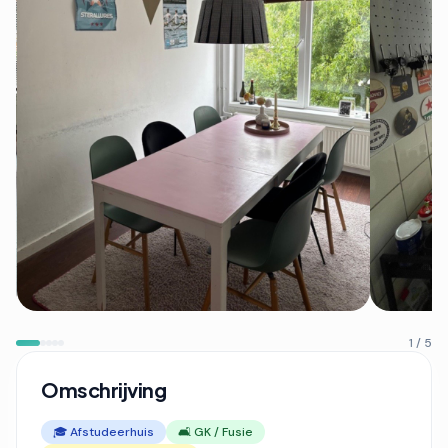
1 / 5
Omschrijving
🎓 Afstudeerhuis
🛋️ GK / Fusie