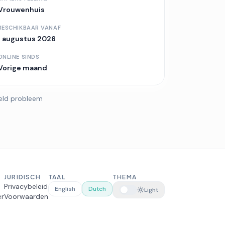
Vrouwenhuis
BESCHIKBAAR VANAF
1 augustus 2026
ONLINE SINDS
Vorige maand
eld probleem
JURIDISCH
TAAL
THEMA
Privacybeleid
English
Dutch
Light
er
Voorwaarden