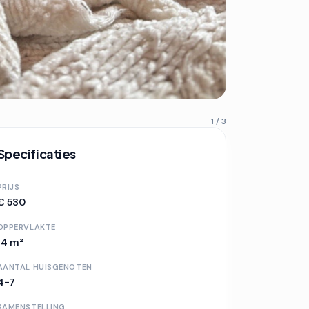
1 / 3
Specificaties
PRIJS
€ 530
OPPERVLAKTE
14 m²
AANTAL HUISGENOTEN
4-7
SAMENSTELLING