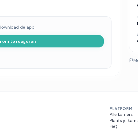
 download de app.
n om te reageren
M
PLATFORM
Alle kamers
Plaats je kam
FAQ