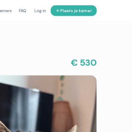
kamers
FAQ
Log in
Plaats je kamer
€ 530