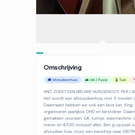
Omschrijving
🎓 Afstudeerhuis
🛋️ GK / Fusie
🪴 Tuin
HNC ZOEKT EEN NIEUWE HUISGENOOT, PER 1 AUG (
Het wordt een afstuudeerhuis met 5 meiden di
Daarnaast hebben we ook een lieve kat, King
organiseren jaarlijkse OHD en kerstdiner. Daar
gemakken voorzien; GK, tuintje, wasmachine, 
meter en €530 inclusief alles. Ben jij opzoek n
afstudeer huis, stuur een berichtje naar 061796