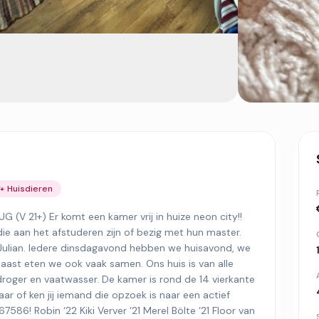
🐾 Huisdieren
V 21+) Er komt een kamer vrij in huize neon city!!
e aan het afstuderen zijn of bezig met hun master.
 Julian. Iedere dinsdagavond hebben we huisavond, we
naast eten we ook vaak samen. Ons huis is van alle
droger en vaatwasser. De kamer is rond de 14 vierkante
aar of ken jij iemand die opzoek is naar een actief
7586! Robin ‘22 Kiki Verver ‘21 Merel Bölte ‘21 Floor van