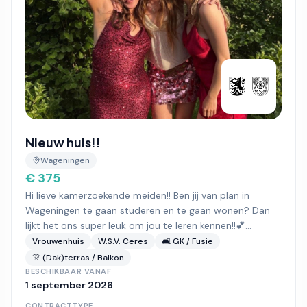
Nieuw huis!!
Wageningen
€ 375
Hi lieve kamerzoekende meiden!! Ben jij van plan in
Wageningen te gaan studeren en te gaan wonen? Dan
lijkt het ons super leuk om jou te leren kennen!!💕...
Vrouwenhuis
W.S.V. Ceres
🛋️ GK / Fusie
🎊 (Dak)terras / Balkon
BESCHIKBAAR VANAF
1 september 2026
CONTRACTTYPE