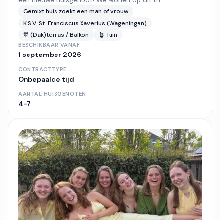
een nieuwe huisgenoot! We wonen op dit m...
Gemixt huis
zoekt een man of vrouw
K.S.V. St. Franciscus Xaverius (Wageningen)
🎊 (Dak)terras / Balkon
🪴 Tuin
BESCHIKBAAR VANAF
1 september 2026
CONTRACTTYPE
Onbepaalde tijd
AANTAL HUISGENOTEN
4-7