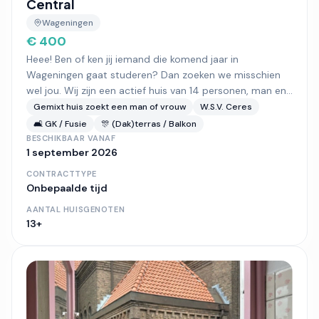
Central
Wageningen
€ 400
Heee! Ben of ken jij iemand die komend jaar in
Wageningen gaat studeren? Dan zoeken we misschien
wel jou. Wij zijn een actief huis van 14 personen, man en...
Gemixt huis
zoekt een man of vrouw
W.S.V. Ceres
🛋️ GK / Fusie
🎊 (Dak)terras / Balkon
BESCHIKBAAR VANAF
1 september 2026
CONTRACTTYPE
Onbepaalde tijd
AANTAL HUISGENOTEN
13+