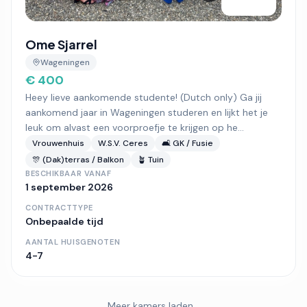
Ome Sjarrel
Wageningen
€ 400
Heey lieve aankomende studente! (Dutch only) Ga jij
aankomend jaar in Wageningen studeren en lijkt het je
leuk om alvast een voorproefje te krijgen op he...
Vrouwenhuis
W.S.V. Ceres
🛋️ GK / Fusie
🎊 (Dak)terras / Balkon
🪴 Tuin
BESCHIKBAAR VANAF
1 september 2026
CONTRACTTYPE
Onbepaalde tijd
AANTAL HUISGENOTEN
4-7
Meer kamers laden…