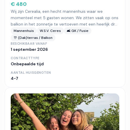
€ 480
Wij zijn Cerealia, een hecht mannenhuis waar we
momenteel met 5 gasten wonen. We zitten vaak op ons
balkon in het zonnetje te vertoeven met een heerlijk dr...
Mannenhuis
W.S.V. Ceres
🛋️ GK / Fusie
🎊 (Dak)terras / Balkon
BESCHIKBAAR VANAF
1 september 2026
CONTRACTTYPE
Onbepaalde tijd
AANTAL HUISGENOTEN
4-7