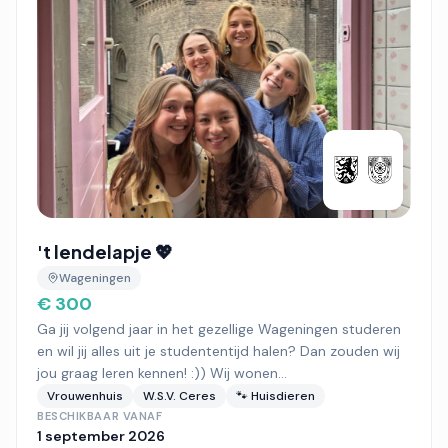
't lendelapje 💖
Wageningen
€ 300
Ga jij volgend jaar in het gezellige Wageningen studeren
en wil jij alles uit je studententijd halen? Dan zouden wij
jou graag leren kennen! :)) Wij wonen...
Vrouwenhuis
W.S.V. Ceres
🐾 Huisdieren
BESCHIKBAAR VANAF
1 september 2026