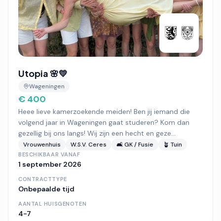
Utopia 🌸💛
Wageningen
€ 400
Heee lieve kamerzoekende meiden! Ben jij iemand die
volgend jaar in Wageningen gaat studeren? Kom dan
gezellig bij ons langs! Wij zijn een hecht en geze...
Vrouwenhuis
W.S.V. Ceres
🛋️ GK / Fusie
🪴 Tuin
BESCHIKBAAR VANAF
1 september 2026
CONTRACTTYPE
Onbepaalde tijd
AANTAL HUISGENOTEN
4-7