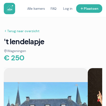
Alle kamers
FAQ
Log in
Plaatsen
Terug naar overzicht
't lendelapje
Wageningen
€ 250