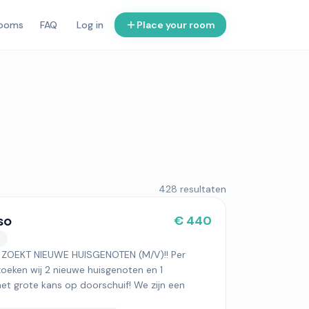
rooms
FAQ
Log in
Place your room
428 resultaten
so
€ 440
n
ZOEKT NIEUWE HUISGENOTEN (M/V)!! Per
oeken wij 2 nieuwe huisgenoten en 1
t grote kans op doorschuif! We zijn een