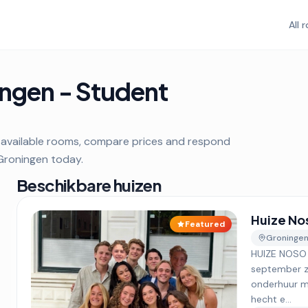
All 
ingen - Student
l available rooms, compare prices and respond
 Groningen today.
Beschikbare huizen
Huize No
Featured
Groninge
HUIZE NOSO 
september z
onderhuur me
hecht e...