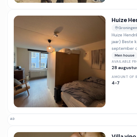
Huize He
Groninge
Huize Hendr
jaar) Beste 
september op
Men house
AVAILABLE F
28 augustu
AMOUNT OF 
4-7
AD
Villa vino