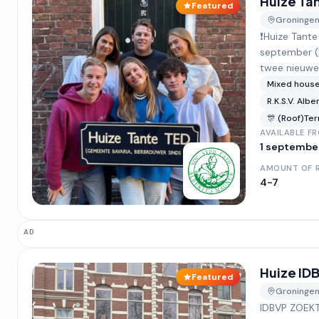
Huize Ta
Featured
Groninge
❗️Huize Tant
september (k
twee nieuwe 
Mixed hous
R.K.S.V. Alb
🎊 (Roof)Ter
AVAILABLE F
1 septembe
AMOUNT OF 
4-7
AD
Huize ID
Featured
Groninge
IDBVP ZOEKT