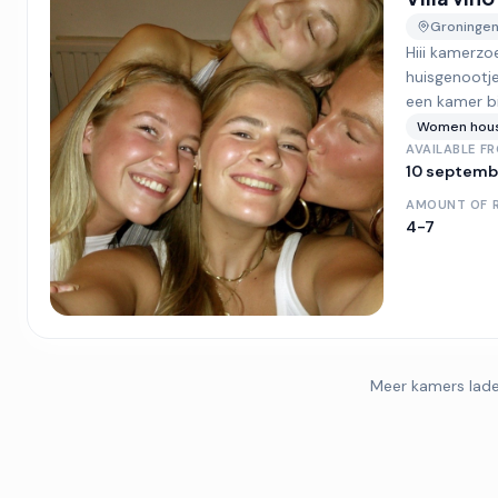
Groninge
Hiii kamerzo
huisgenootj
een kamer bij
Women hou
AVAILABLE F
10 septemb
AMOUNT OF 
4-7
Meer kamers lad