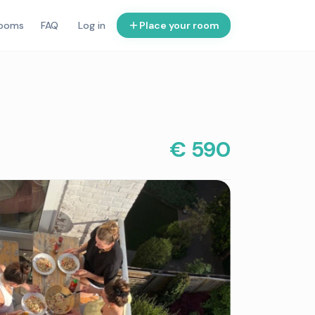
rooms
FAQ
Log in
Place your room
€ 590