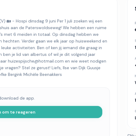
 - Hospi dinsdag 9 juni Per 1 juli zoeken wij een
tushuis aan de Paterswoldseweg! We hebben een ruime
’s met 6 meiden in totaal. Op dinsdag hebben we
 hechten. Verder gaan we elk jaar op huisweekend en
euke activiteiten. Ben of ken jij iemand die graag in
en je lid van albertus of wil je dit volgend jaar
naar
huizespijsche@hotmail.com
en wie weet nodigen
e vragen? Stel ze gerust! Liefs, Ilse van Dijk Guusje
efke Bergink Michèle Beenakkers
 download de app.
n om te reageren