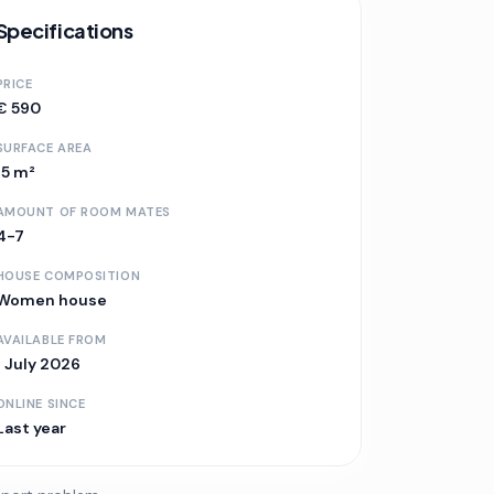
Specifications
PRICE
€ 590
SURFACE AREA
15 m²
AMOUNT OF ROOM MATES
4-7
HOUSE COMPOSITION
Women house
AVAILABLE FROM
1 July 2026
ONLINE SINCE
Last year