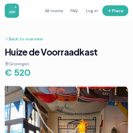
All rooms
FAQ
Log in
Place
Back to overview
Huize de Voorraadkast
Groningen
€ 520