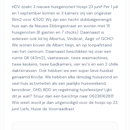
HDV zoekt 3 nieuwe huisgenoten! Hospi 23 juni!! Per 1 juli
en 1 september komen er 3 kamers vrij van ongeveer
16m2 voor €520. Wij zijn een hecht dubbelgemengd
huis aan de Nieuwe Ebbingestraat en wonen met 15
huisgenoten (8 gasten en 7 chicks). Daarnaast is
iedereen ook lid bij Albertus, Vindicat, Aegir of GCHC!
We wonen boven de Albert Heijn, en op loopafstand
van het centrum. Daarnaast beschikken wij over een
ruime GK (40m2), vaatwasser, twee wasmachines,
twee keukens, twee badkamers, vier wc's en een 2 chille
dakterrassen. Ook hebben we een super lieve huiskat
genaamd Knofje. We hebben elke dinsdag huisavond en
veel huis activiteiten als een jaarlijks huisweekend,
kerstdiner, OHD, BDD en regelmatig huisfeestjes! Lijkt
dit je wat? Stuur dan een berichtje naar 0623816281‼️
Wie weet word je dan uitgenodigd voor de hospi op 23
juni! Liefs, Huize de Voorraadkast