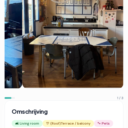
1 / 3
Omschrijving
🛋️ Living room
🎊 (Roof)Terrace / balcony
🐾 Pets