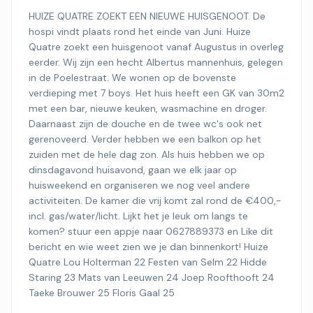
HUIZE QUATRE ZOEKT EEN NIEUWE HUISGENOOT. De
hospi vindt plaats rond het einde van Juni. Huize
Quatre zoekt een huisgenoot vanaf Augustus in overleg
eerder. Wij zijn een hecht Albertus mannenhuis, gelegen
in de Poelestraat. We wonen op de bovenste
verdieping met 7 boys. Het huis heeft een GK van 30m2
met een bar, nieuwe keuken, wasmachine en droger.
Daarnaast zijn de douche en de twee wc's ook net
gerenoveerd. Verder hebben we een balkon op het
zuiden met de hele dag zon. Als huis hebben we op
dinsdagavond huisavond, gaan we elk jaar op
huisweekend en organiseren we nog veel andere
activiteiten. De kamer die vrij komt zal rond de €400,-
incl. gas/water/licht. Lijkt het je leuk om langs te
komen? stuur een appje naar 0627889373 en Like dit
bericht en wie weet zien we je dan binnenkort! Huize
Quatre Lou Holterman 22 Festen van Selm 22 Hidde
Staring 23 Mats van Leeuwen 24 Joep Roofthooft 24
Taeke Brouwer 25 Floris Gaal 25