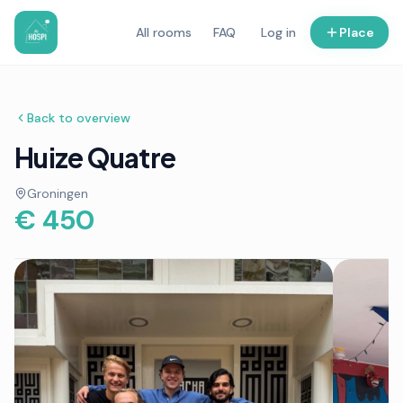
All rooms
FAQ
Log in
Place
Back to overview
Huize Quatre
Groningen
€ 450