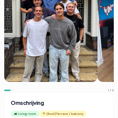
1 / 3
Omschrijving
🛋️ Living room
🎊 (Roof)Terrace / balcony