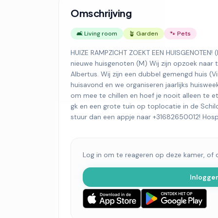
Omschrijving
🛋️ Living room
🪴 Garden
🐾 Pets
HUIZE RAMPZICHT ZOEKT EEN HUISGENOTEN! (M) 
nieuwe huisgenoten (M) Wij zijn opzoek naar tw
Albertus. Wij zijn een dubbel gemengd huis (Vi
huisavond en we organiseren jaarlijks huisweek
om mee te chillen en hoef je nooit alleen te 
gk en een grote tuin op toplocatie in de Schil
stuur dan een appje naar +31682650012! Hospi i
Log in om te reageren op deze kamer, of
Inlogge