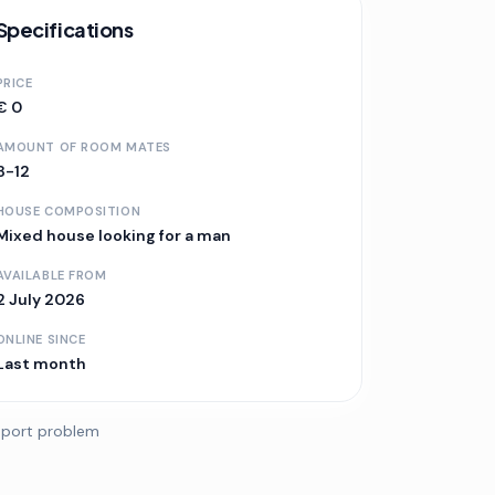
Specifications
PRICE
€ 0
AMOUNT OF ROOM MATES
8-12
HOUSE COMPOSITION
Mixed house
looking for a man
AVAILABLE FROM
2 July 2026
ONLINE SINCE
Last month
port problem