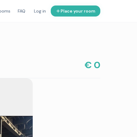
rooms
FAQ
Log in
Place your room
€ 0