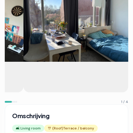
1 / 4
Omschrijving
🛋️ Living room
🎊 (Roof)Terrace / balcony