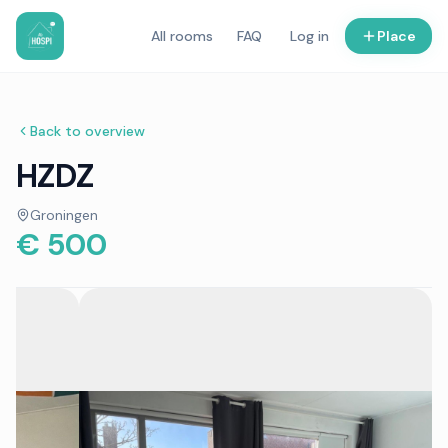
All rooms
FAQ
Log in
Place
Back to overview
HZDZ
Groningen
€ 500