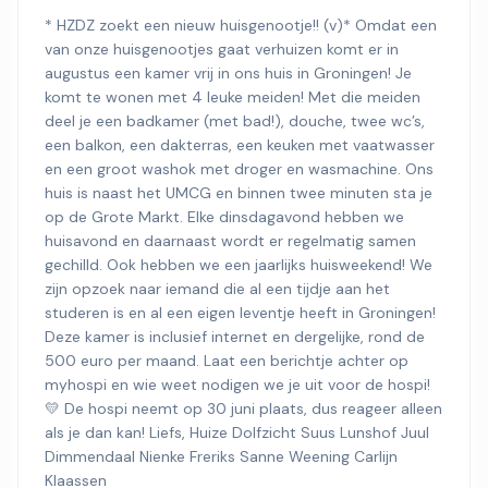
* HZDZ zoekt een nieuw huisgenootje!! (v)* Omdat een
van onze huisgenootjes gaat verhuizen komt er in
augustus een kamer vrij in ons huis in Groningen! Je
komt te wonen met 4 leuke meiden! Met die meiden
deel je een badkamer (met bad!), douche, twee wc’s,
een balkon, een dakterras, een keuken met vaatwasser
en een groot washok met droger en wasmachine. Ons
huis is naast het UMCG en binnen twee minuten sta je
op de Grote Markt. Elke dinsdagavond hebben we
huisavond en daarnaast wordt er regelmatig samen
gechilld. Ook hebben we een jaarlijks huisweekend! We
zijn opzoek naar iemand die al een tijdje aan het
studeren is en al een eigen leventje heeft in Groningen!
Deze kamer is inclusief internet en dergelijke, rond de
500 euro per maand. Laat een berichtje achter op
myhospi en wie weet nodigen we je uit voor de hospi!
💛 De hospi neemt op 30 juni plaats, dus reageer alleen
als je dan kan! Liefs, Huize Dolfzicht Suus Lunshof Juul
Dimmendaal Nienke Freriks Sanne Weening Carlijn
Klaassen