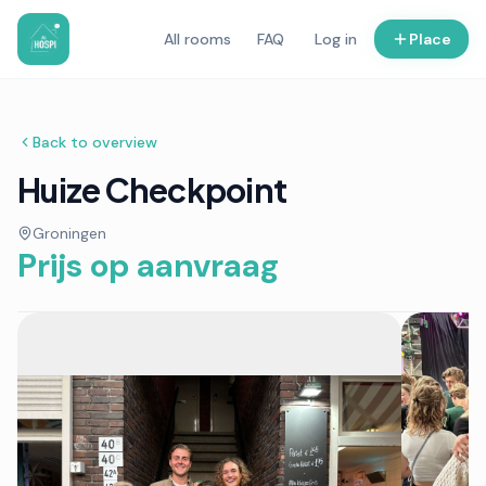
All rooms
FAQ
Log in
Place
Back to overview
Huize Checkpoint
Groningen
Prijs op aanvraag