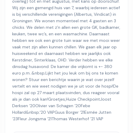
overleg) tot en met augustus, met kans op doorschuif.
Wij zijn een gemengd huis van 7, waarbij iedereen actief
is bij verschillende verenigingen (Albertus, Vindicat) in
Groningen. We wonen momenteel met 4 gasten en 3
chicks. We delen met z’n allen een grote GK, badkamer,
keuken, twee wc’s, en een wasmachine. Daarnaast
hebben we ook een grote tuin waar we met mooi weer
vaak met zijn allen kunnen chillen. We gaan elk jaar op
huisweekend en daarnaast hebben we jaarlijks ook
Kerstdiner, Sinterklaas, OHD. Verder hebben we elke
dinsdag huisavond. De kamer die vrijkomt is +- 380
euro p.m..&nbsp;Lijkt het jou leuk om bij ons te komen
wonen? Stuur een berichtje waarin je wat over jezelf
vertelt en wie weet nodigen we je uit voor de hospi!De
hospi zal op 27 maart plaatsvinden, dus reageer vooral
als je dan ook kan!Groetjes,Huize CheckpointJoost
Derksen ‘20Olivier van Schagen ‘20Febe
Hollard&nbsp;'20 VAPGuus Borger ‘21Esmée Jutten
‘23Fleur Jongsma ‘21Thomas Westerhof '21 VAP