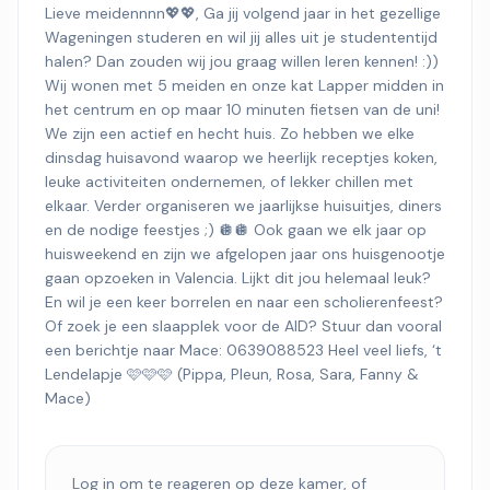
Lieve meidennnn💖💖, Ga jij volgend jaar in het gezellige
Wageningen studeren en wil jij alles uit je studententijd
halen? Dan zouden wij jou graag willen leren kennen! :))
Wij wonen met 5 meiden en onze kat Lapper midden in
het centrum en op maar 10 minuten fietsen van de uni!
We zijn een actief en hecht huis. Zo hebben we elke
dinsdag huisavond waarop we heerlijk receptjes koken,
leuke activiteiten ondernemen, of lekker chillen met
elkaar. Verder organiseren we jaarlijkse huisuitjes, diners
en de nodige feestjes ;) 🪩🪩 Ook gaan we elk jaar op
huisweekend en zijn we afgelopen jaar ons huisgenootje
gaan opzoeken in Valencia. Lijkt dit jou helemaal leuk?
En wil je een keer borrelen en naar een scholierenfeest?
Of zoek je een slaapplek voor de AID? Stuur dan vooral
een berichtje naar Mace: 0639088523 Heel veel liefs, ‘t
Lendelapje 🩷🩷🩷 (Pippa, Pleun, Rosa, Sara, Fanny &
Mace)
Log in om te reageren op deze kamer, of