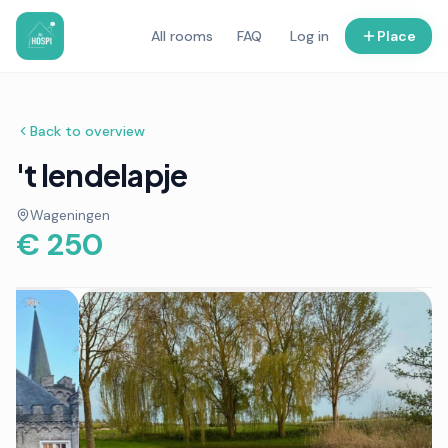
All rooms
FAQ
Log in
Place
Back to overview
't lendelapje
Wageningen
€ 250